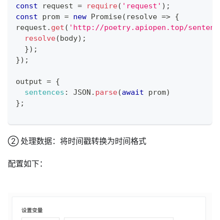
const
 request 
=
require
(
'request'
)
;
const
 prom 
=
new
Promise
(
resolve
=>
{
request
.
get
(
'http://poetry.apiopen.top/sentenc
resolve
(
body
)
;
}
)
;
}
)
;
output 
=
{
sentences
:
JSON
.
parse
(
await
 prom
)
}
;
② 处理数据：将时间戳转换为时间格式
配置如下：