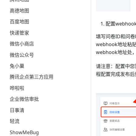
高德地图
百度地图
配置webho
快递管家
填写问卷ID和问卷
微信小商店
webhook地址粘
webhook地址
微信公众号
兔小巢
请注意：配置中您
程配置完成发布后
腾讯企点第三方应用
哗啦啦
企业微信审批
日事清
轻流
ShowMeBug